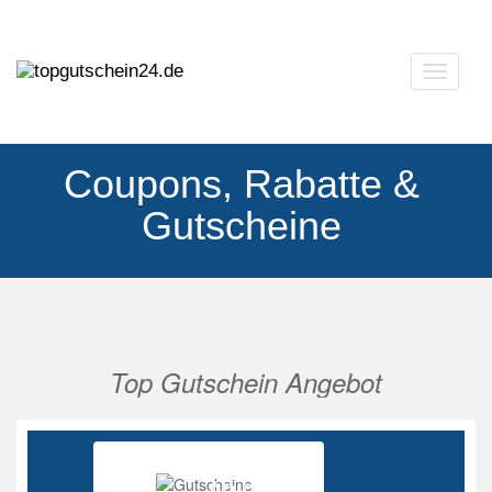
Navigat
ausklap
Coupons, Rabatte &
Gutscheine
Top Gutschein Angebot
Vorherige
Nächs
Ab 85%