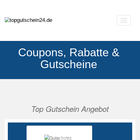
Navigat
ausklap
Coupons, Rabatte &
Gutscheine
Top Gutschein Angebot
Vorherige
Nächs
Ab 85%