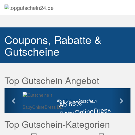
Navig
auskl
Coupons, Rabatte &
Gutscheine
Top Gutschein Angebot
Vorherige
Näch
Ab 85%
Ab 85% ...
Gutschein
BabyOnlineDress DE
BabyOnlineDress
Rabatt
Top Gutschein-Kategorien