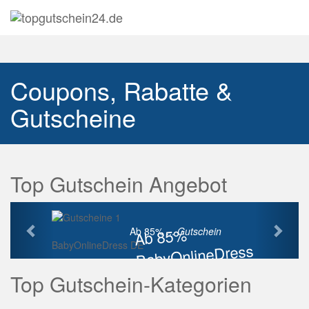
Navig
auskl
Coupons, Rabatte &
Gutscheine
Top Gutschein Angebot
Vorherige
Näch
Ab 85%
Ab 85% ...
Gutschein
BabyOnlineDress DE
BabyOnlineDress
Rabatt
Top Gutschein-Kategorien