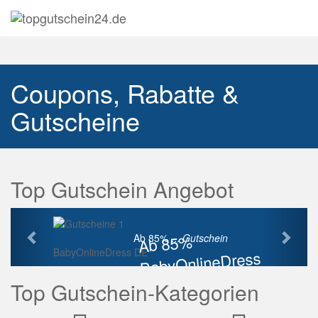
Navig
auskl
Coupons, Rabatte &
Gutscheine
Top Gutschein Angebot
Vorherige
Näch
Ab 85%
Ab 85% ...
Gutschein
BabyOnlineDress DE
BabyOnlineDress
Rabatt
Top Gutschein-Kategorien