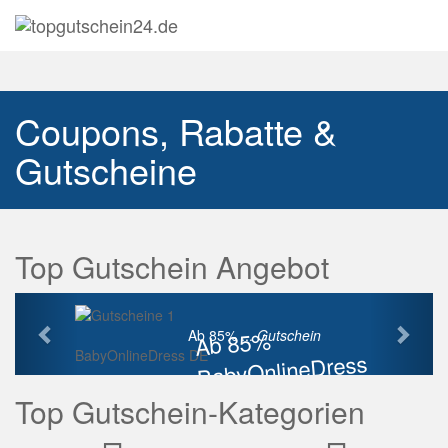
Navig
auskl
Coupons, Rabatte &
Gutscheine
Top Gutschein Angebot
Vorherige
Näch
Ab 85%
Ab 85% ...
Gutschein
BabyOnlineDress DE
BabyOnlineDress
Rabatt
Top Gutschein-Kategorien