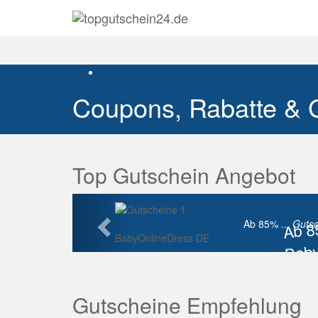
Coupons, Rabatte & 
Top Gutschein Angebot
Vorherige
Ab 
Ab 85% ...
Gutsc
BabyOnlineDress DE
Baby
Raba
Gutscheine Empfehlung