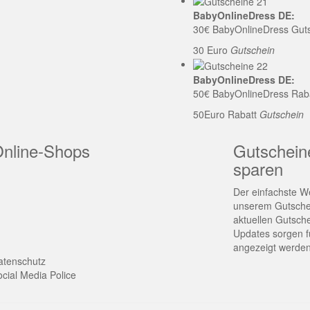
BabyOnlineDress DE:
30€ BabyOnlineDress Gut
30 Euro
Gutschein
BabyOnlineDress DE:
50€ BabyOnlineDress Rab
50Euro Rabatt
Gutschein
Online-Shops
Gutschein
sparen
Der einfachste We
unserem Gutschei
aktuellen Gutsch
Updates sorgen fü
angezeigt werden
atenschutz
cial Media Police