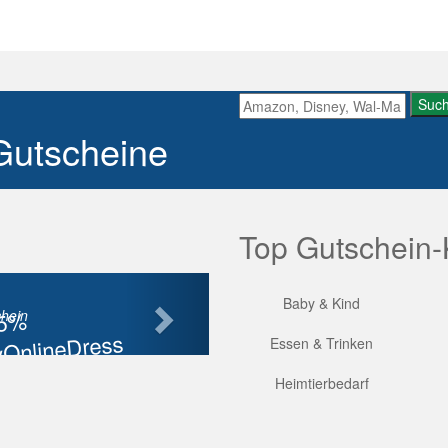
Suc
Gutscheine
Top Gutschein-
Nächste
Baby & Kind
85%
hein
OnlineDress
Essen & Trinken
tt
Heimtierbedarf