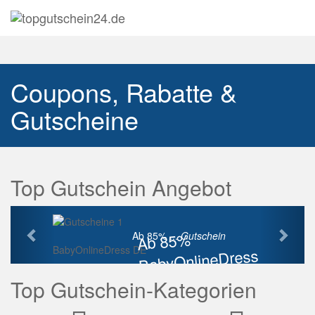
Navig
auskl
Coupons, Rabatte &
Gutscheine
Top Gutschein Angebot
Vorherige
Näch
Ab 85%
Ab 85% ...
Gutschein
BabyOnlineDress DE
BabyOnlineDress
Rabatt
Top Gutschein-Kategorien