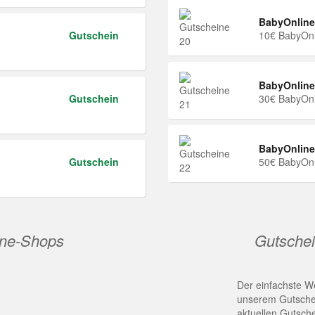
BabyOnline
Gutschein
10€ BabyOnl
BabyOnline
Gutschein
30€ BabyOnl
BabyOnline
Gutschein
50€ BabyOnl
ine-Shops
Gutschei
Der einfachste We
unserem Gutschei
aktuellen Gutsch