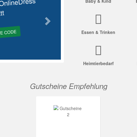
OnlineDress
Baby & Kind
tt
GE CODE
Essen & Trinken
Heimtierbedarf
Gutscheine Empfehlung