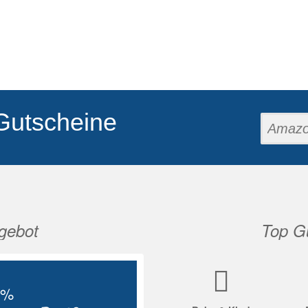
Gutscheine
gebot
Top Gu
Nächste
5%