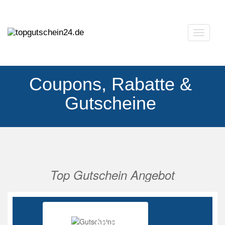
Navigat
ausklap
Coupons, Rabatte &
Gutscheine
Top Gutschein Angebot
Vorherige
Nächs
Ab 85%