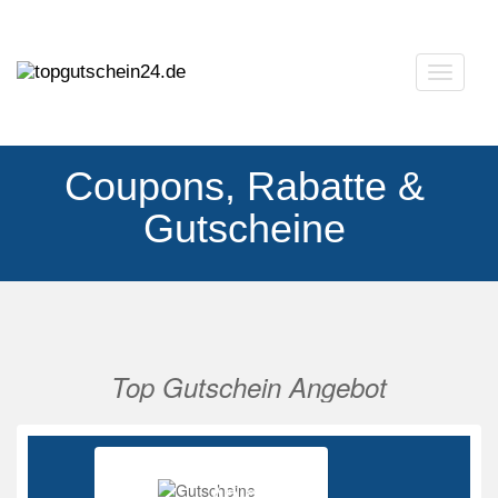
Navigat
ausklap
Coupons, Rabatte &
Gutscheine
Top Gutschein Angebot
Vorherige
Nächs
Ab 85%