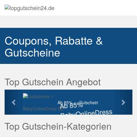
Navig
auskl
Coupons, Rabatte &
Gutscheine
Top Gutschein Angebot
Vorherige
Näch
Ab 85%
Ab 85% ...
Gutschein
BabyOnlineDress DE
BabyOnlineDress
Rabatt
Top Gutschein-Kategorien