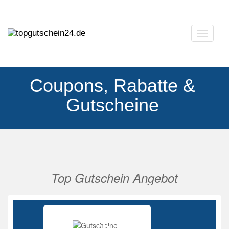
Navigat
ausklap
Coupons, Rabatte &
Gutscheine
Top Gutschein Angebot
Vorherige
Nächs
Ab 85%