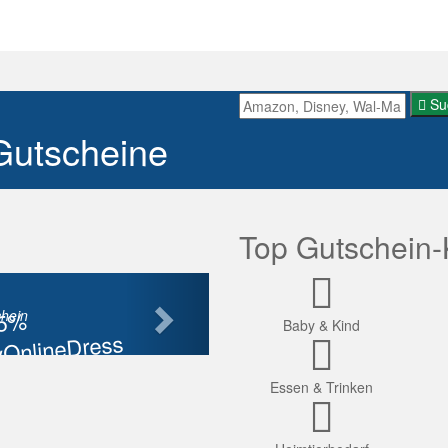
Su
Gutscheine
Top Gutschein-
Nächste
85%
hein
Baby & Kind
OnlineDress
tt
Essen & Trinken