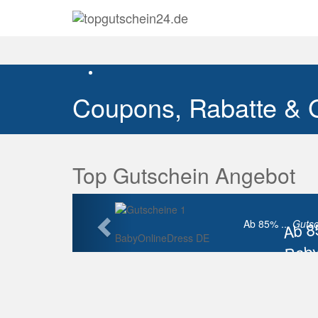
Coupons, Rabatte & 
Top Gutschein Angebot
Vorherige
Ab 
Ab 85% ...
Gutsc
BabyOnlineDress DE
Baby
Raba