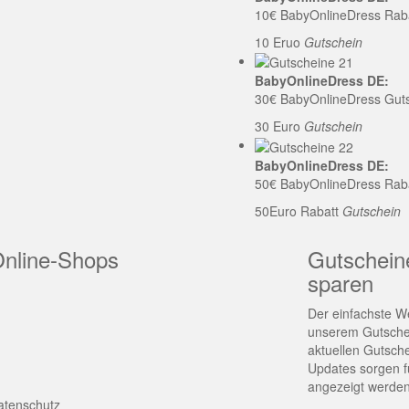
10€ BabyOnlineDress Rab
10 Eruo
Gutschein
BabyOnlineDress DE:
30€ BabyOnlineDress Gut
30 Euro
Gutschein
BabyOnlineDress DE:
50€ BabyOnlineDress Rab
50Euro Rabatt
Gutschein
Online-Shops
Gutschein
sparen
Der einfachste We
unserem Gutschei
aktuellen Gutsch
Updates sorgen fü
angezeigt werden
atenschutz