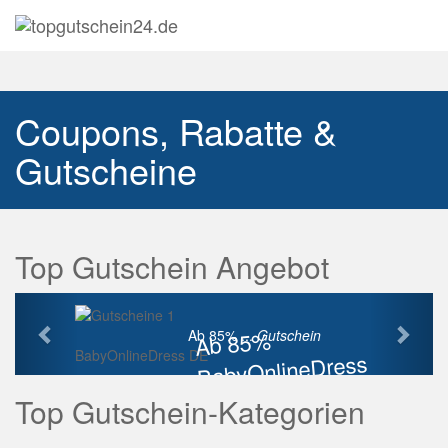
Navig
auskl
Coupons, Rabatte &
Gutscheine
Top Gutschein Angebot
Vorherige
Näch
Ab 85%
Ab 85% ...
Gutschein
BabyOnlineDress DE
BabyOnlineDress
Rabatt
Top Gutschein-Kategorien