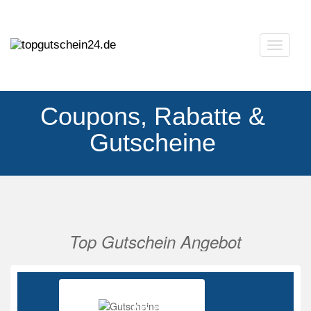
Navigat
ausklap
Coupons, Rabatte &
Gutscheine
Top Gutschein Angebot
Vorherige
Nächs
Ab 85%