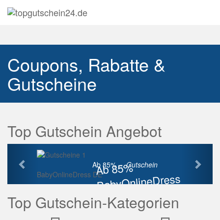
Navig
auskl
Coupons, Rabatte &
Gutscheine
Top Gutschein Angebot
Vorherige
Näch
Ab 85%
Ab 85% ...
Gutschein
BabyOnlineDress DE
BabyOnlineDress
Rabatt
Top Gutschein-Kategorien