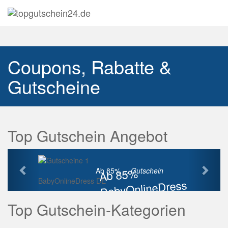
Navig
auskl
Coupons, Rabatte &
Gutscheine
Top Gutschein Angebot
Vorherige
Näch
Ab 85%
Ab 85% ...
Gutschein
BabyOnlineDress DE
BabyOnlineDress
Rabatt
Top Gutschein-Kategorien