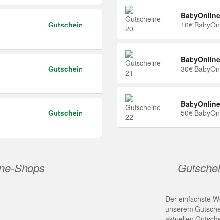
BabyOnline
Gutschein
10€ BabyOnl
BabyOnline
Gutschein
30€ BabyOnl
BabyOnline
Gutschein
50€ BabyOnl
ine-Shops
Gutschei
Der einfachste We
unserem Gutschei
aktuellen Gutsch