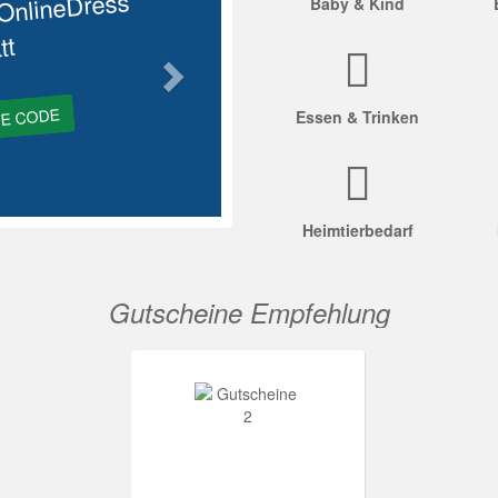
OnlineDress
Baby & Kind
tt
GE CODE
Essen & Trinken
Heimtierbedarf
Gutscheine Empfehlung