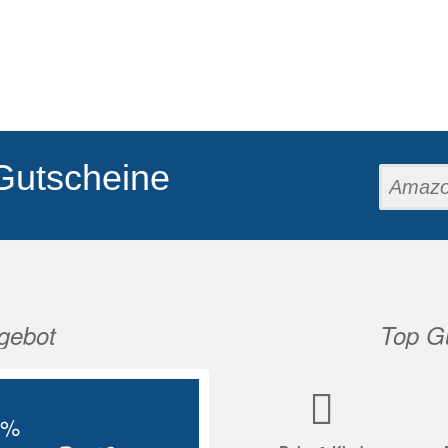
Gutscheine
gebot
Top Gu
Nächste
5%