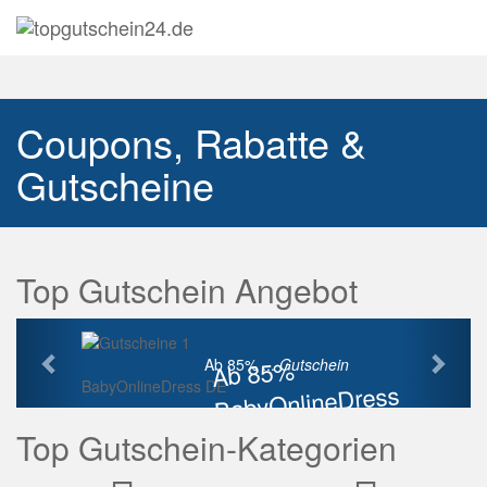
Navig
auskl
Coupons, Rabatte &
Gutscheine
Top Gutschein Angebot
Vorherige
Näch
Ab 85%
Ab 85% ...
Gutschein
BabyOnlineDress DE
BabyOnlineDress
Rabatt
Top Gutschein-Kategorien