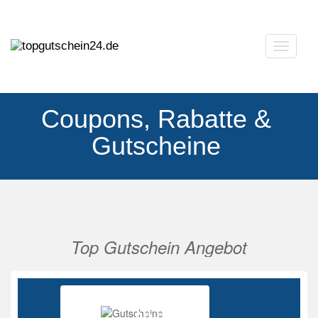
Navigat
ausklap
Coupons, Rabatte &
Gutscheine
Top Gutschein Angebot
Vorherige
Nächs
Ab 85%