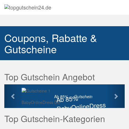
Navig
auskl
Coupons, Rabatte &
Gutscheine
Top Gutschein Angebot
Vorherige
Näch
Ab 85%
Ab 85% ...
Gutschein
BabyOnlineDress DE
BabyOnlineDress
Rabatt
Top Gutschein-Kategorien