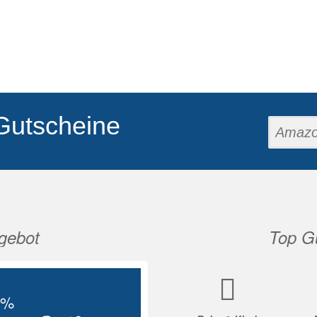
Gutscheine
gebot
Top Gu
Nächste
5%