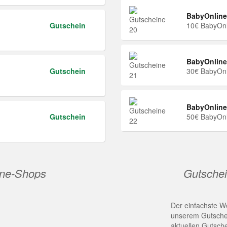
BabyOnline
Gutschein
10€ BabyOnl
BabyOnline
Gutschein
30€ BabyOnl
BabyOnline
Gutschein
50€ BabyOnl
ine-Shops
Gutschei
Der einfachste We
unserem Gutschei
aktuellen Gutsch