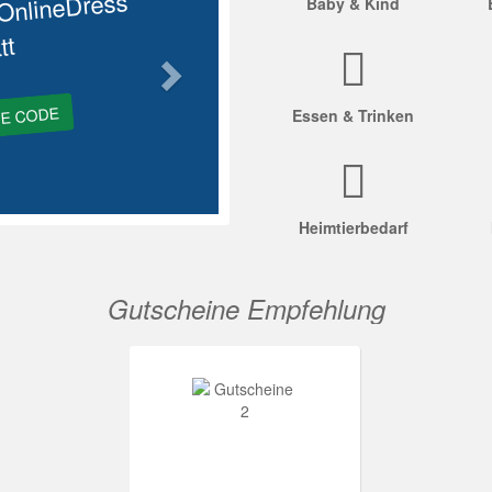
OnlineDress
Baby & Kind
tt
GE CODE
Essen & Trinken
Heimtierbedarf
Gutscheine Empfehlung