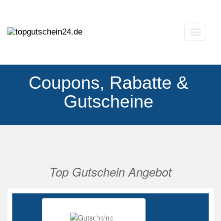
Navigat
ausklap
Coupons, Rabatte &
Gutscheine
Top Gutschein Angebot
Vorherige
Nächs
Ab 85%