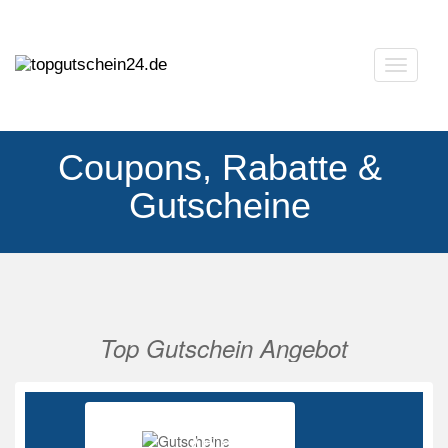
Navigat
ausklap
Coupons, Rabatte &
Gutscheine
Top Gutschein Angebot
Vorherige
Nächs
Ab 85%