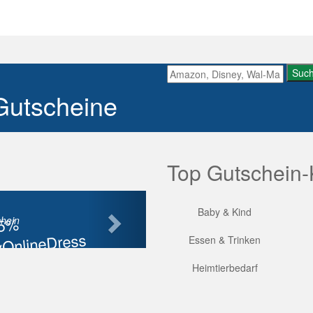
Suc
Gutscheine
Top Gutschein-
Nächste
Baby & Kind
85%
hein
OnlineDress
Essen & Trinken
tt
Heimtierbedarf