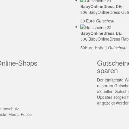
BabyOnlineDress DE:
30€ BabyOnlineDress Gut
30 Euro
Gutschein
BabyOnlineDress DE:
50€ BabyOnlineDress Rab
50Euro Rabatt
Gutschein
Online-Shops
Gutschein
sparen
Der einfachste We
unserem Gutschei
aktuellen Gutsch
Updates sorgen fü
angezeigt werden
atenschutz
cial Media Police