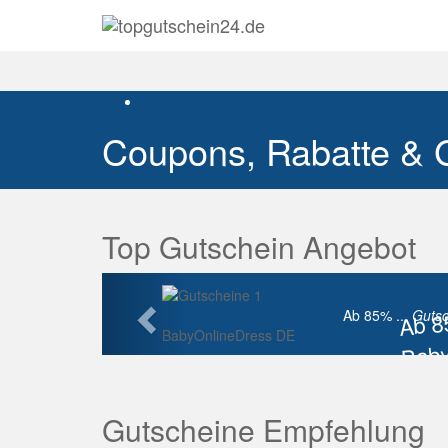
Coupons, Rabatte & 
Top Gutschein Angebot
Vorherige
Ab 
Ab 85% ...
Gutsc
BabyOnlineDress DE
Baby
Raba
Gutscheine Empfehlung