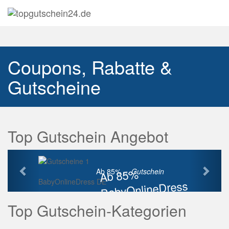
Navig
auskl
Coupons, Rabatte &
Gutscheine
Top Gutschein Angebot
Vorherige
Näch
Ab 85%
Ab 85% ...
Gutschein
BabyOnlineDress DE
BabyOnlineDress
Rabatt
Top Gutschein-Kategorien