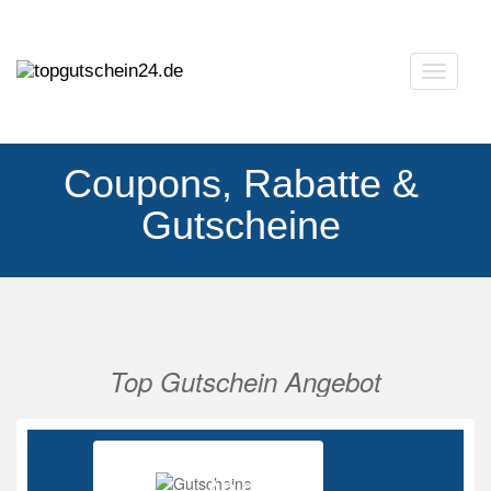
Navigat
ausklap
Coupons, Rabatte &
Gutscheine
Top Gutschein Angebot
Vorherige
Nächs
Ab 85%