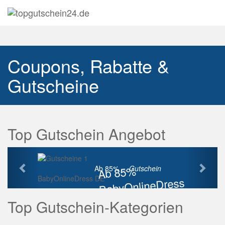
Navig
auskl
Coupons, Rabatte &
Gutscheine
Top Gutschein Angebot
Vorherige
Näch
Ab 85%
Ab 85% ...
Gutschein
BabyOnlineDress DE
BabyOnlineDress
Rabatt
Top Gutschein-Kategorien