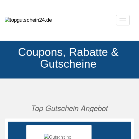
Navigat
ausklap
Coupons, Rabatte &
Gutscheine
Top Gutschein Angebot
Vorherige
Nächs
Ab 85%