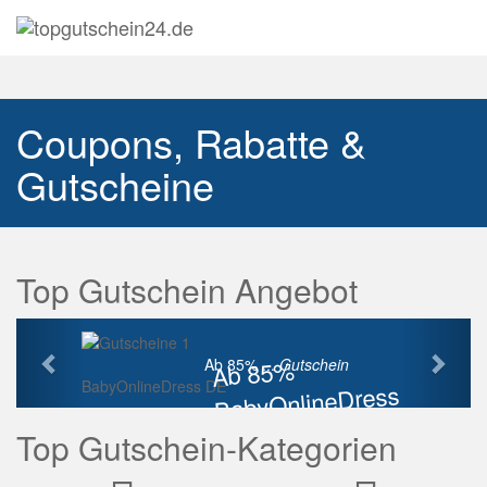
Navig
auskl
Coupons, Rabatte &
Gutscheine
Top Gutschein Angebot
Vorherige
Näch
Ab 85%
Ab 85% ...
Gutschein
BabyOnlineDress DE
BabyOnlineDress
Rabatt
Top Gutschein-Kategorien