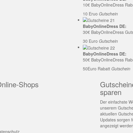
10€ BabyOnlineDress Rab
10 Eruo
Gutschein
BabyOnlineDress DE:
30€ BabyOnlineDress Gut
30 Euro
Gutschein
BabyOnlineDress DE:
50€ BabyOnlineDress Rab
50Euro Rabatt
Gutschein
Online-Shops
Gutschein
sparen
Der einfachste We
unserem Gutschei
aktuellen Gutsch
Updates sorgen fü
angezeigt werden
atenschutz