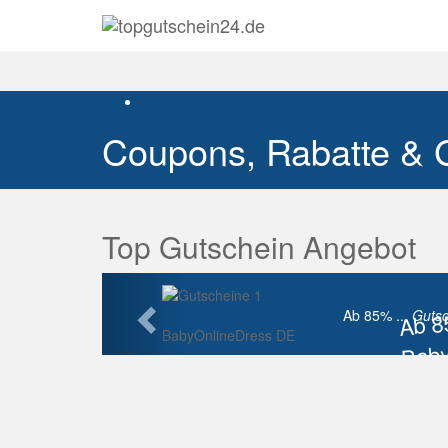
Coupons, Rabatte & 
Top Gutschein Angebot
Vorherige
Ab 
Ab 85% ...
Gutsc
BabyOnlineDress DE
Baby
Raba