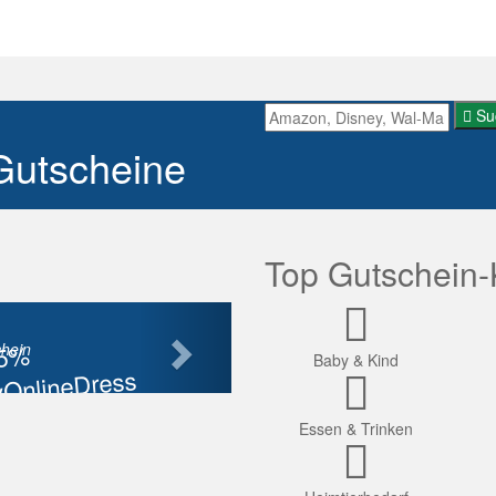
Su
Gutscheine
Top Gutschein-
Nächste
85%
hein
Baby & Kind
OnlineDress
tt
Essen & Trinken