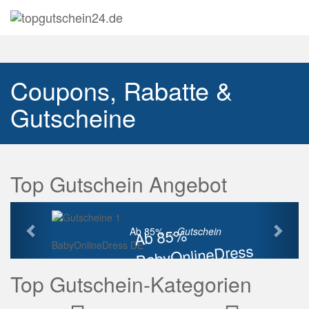
Navig
auskl
Coupons, Rabatte &
Gutscheine
Top Gutschein Angebot
Vorherige
Näch
Ab 85%
Ab 85% ...
Gutschein
BabyOnlineDress DE
BabyOnlineDress
Rabatt
Top Gutschein-Kategorien