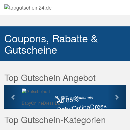
Navig
auskl
Coupons, Rabatte &
Gutscheine
Top Gutschein Angebot
Vorherige
Näch
Ab 85%
Ab 85% ...
Gutschein
BabyOnlineDress DE
BabyOnlineDress
Rabatt
Top Gutschein-Kategorien