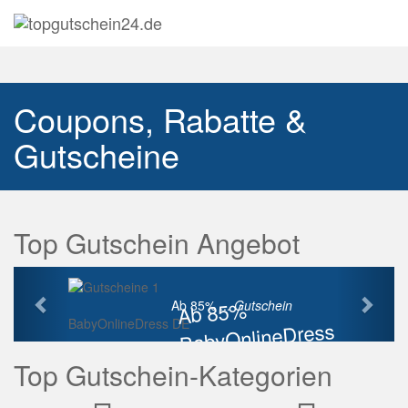
Navig
auskl
Coupons, Rabatte &
Gutscheine
Top Gutschein Angebot
Vorherige
Näch
Ab 85%
Ab 85% ...
Gutschein
BabyOnlineDress DE
BabyOnlineDress
Rabatt
Top Gutschein-Kategorien