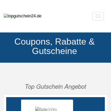
Navigat
ausklap
Coupons, Rabatte &
Gutscheine
Top Gutschein Angebot
Vorherige
Nächs
Ab 85%