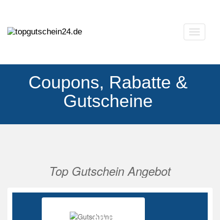
Navigat
ausklap
Coupons, Rabatte &
Gutscheine
Top Gutschein Angebot
Vorherige
Nächs
Ab 85%