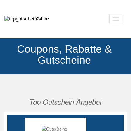
Navigat
ausklap
Coupons, Rabatte &
Gutscheine
Top Gutschein Angebot
Vorherige
Nächs
Ab 85%