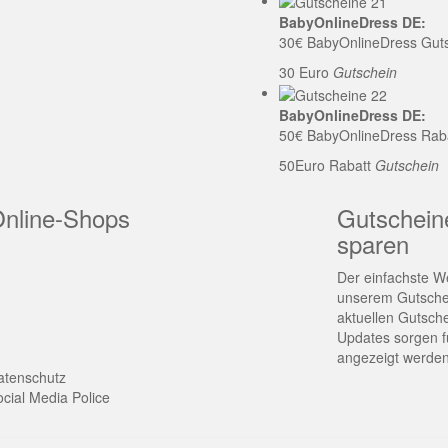
BabyOnlineDress DE:
30€ BabyOnlineDress Gut
30 Euro
Gutschein
BabyOnlineDress DE:
50€ BabyOnlineDress Rab
50Euro Rabatt
Gutschein
Online-Shops
Gutschein
sparen
Der einfachste We
unserem Gutschei
aktuellen Gutsch
Updates sorgen fü
angezeigt werden
atenschutz
cial Media Police