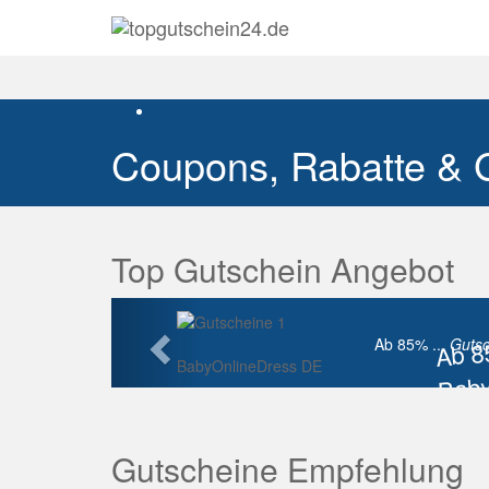
Coupons, Rabatte & 
Top Gutschein Angebot
Vorherige
Ab 
Ab 85% ...
Gutsc
BabyOnlineDress DE
Baby
Raba
Gutscheine Empfehlung