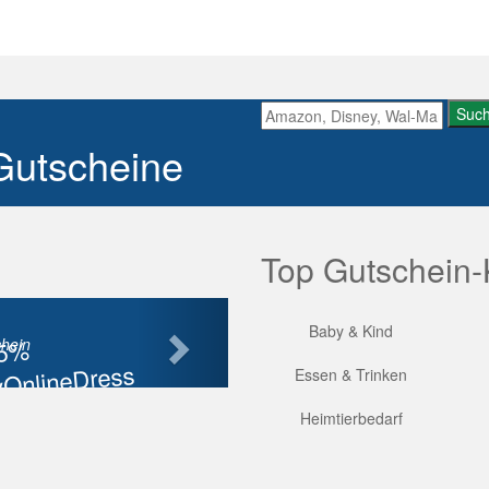
Suc
Gutscheine
Top Gutschein-
Nächste
Baby & Kind
85%
hein
OnlineDress
Essen & Trinken
tt
Heimtierbedarf