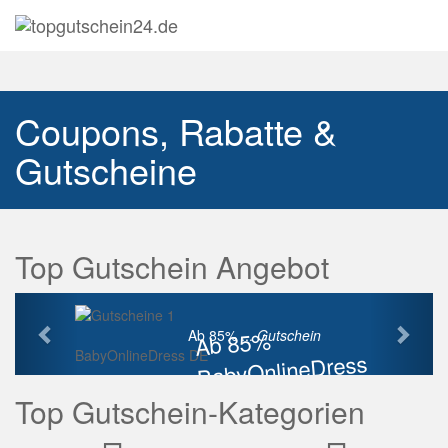
Navig
auskl
Coupons, Rabatte &
Gutscheine
Top Gutschein Angebot
Vorherige
Näch
Ab 85%
Ab 85% ...
Gutschein
BabyOnlineDress DE
BabyOnlineDress
Rabatt
Top Gutschein-Kategorien