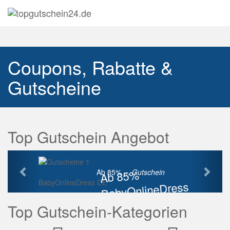
Navig
auskl
Coupons, Rabatte &
Gutscheine
Top Gutschein Angebot
Vorherige
Näch
Ab 85%
Ab 85% ...
Gutschein
BabyOnlineDress DE
BabyOnlineDress
Rabatt
Top Gutschein-Kategorien