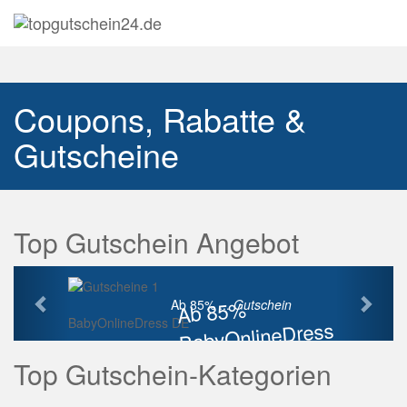
Navig
auskl
Coupons, Rabatte &
Gutscheine
Top Gutschein Angebot
Vorherige
Näch
Ab 85%
Ab 85% ...
Gutschein
BabyOnlineDress DE
BabyOnlineDress
Rabatt
Top Gutschein-Kategorien