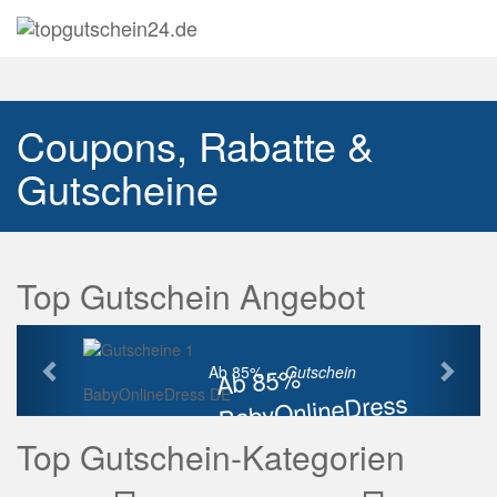
Navig
auskl
Coupons, Rabatte &
Gutscheine
Top Gutschein Angebot
Vorherige
Näch
Ab 85%
Ab 85% ...
Gutschein
BabyOnlineDress DE
BabyOnlineDress
Rabatt
Top Gutschein-Kategorien