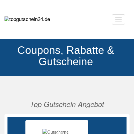
Navigat
ausklap
Coupons, Rabatte &
Gutscheine
Top Gutschein Angebot
Vorherige
Nächs
Ab 85%