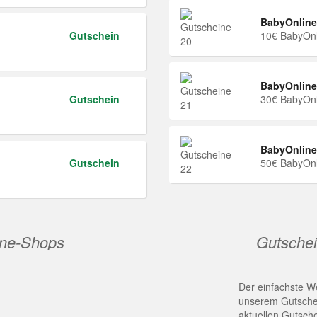
BabyOnline
Gutschein
10€ BabyOnl
BabyOnline
Gutschein
30€ BabyOnl
BabyOnline
Gutschein
50€ BabyOnl
ine-Shops
Gutschei
Der einfachste We
unserem Gutschei
aktuellen Gutsch