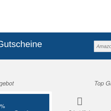
Gutscheine
gebot
Top Gu
Nächste
5%