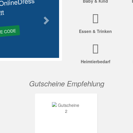
OnlineDress
Baby & Kind
tt
GE CODE
Essen & Trinken
Heimtierbedarf
Gutscheine Empfehlung