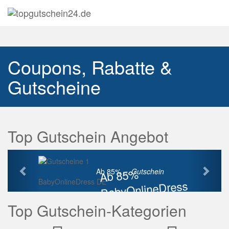
Navig
auskl
Coupons, Rabatte &
Gutscheine
Top Gutschein Angebot
Vorherige
Näch
Ab 85%
Ab 85% ...
Gutschein
BabyOnlineDress DE
BabyOnlineDress
Rabatt
Top Gutschein-Kategorien