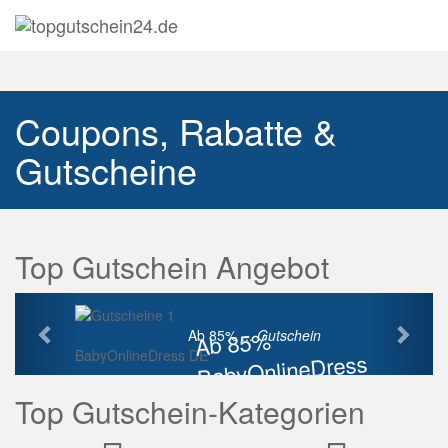
Navig
auskl
Coupons, Rabatte &
Gutscheine
Top Gutschein Angebot
Vorherige
Näch
Ab 85%
Ab 85% ...
Gutschein
BabyOnlineDress DE
BabyOnlineDress
Rabatt
Top Gutschein-Kategorien