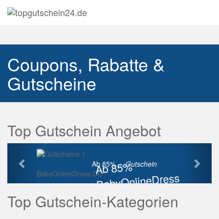
Navig
auskl
Coupons, Rabatte &
Gutscheine
Top Gutschein Angebot
Vorherige
Näch
Ab 85%
Ab 85% ...
Gutschein
BabyOnlineDress DE
BabyOnlineDress
Rabatt
Top Gutschein-Kategorien