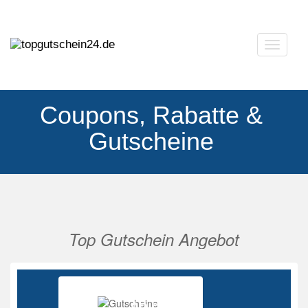
Navigat
ausklap
Coupons, Rabatte &
Gutscheine
Top Gutschein Angebot
Vorherige
Nächs
Ab 85%