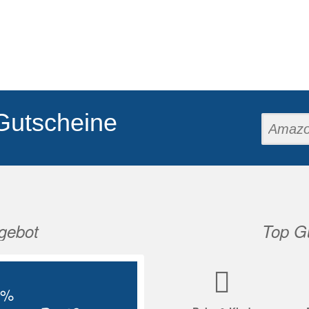
Gutscheine
gebot
Top Gu
Nächste
5%