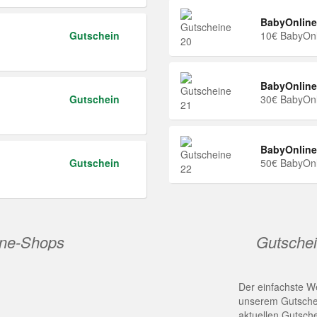
BabyOnline
Gutschein
10€ BabyOnl
BabyOnline
Gutschein
30€ BabyOnl
BabyOnline
Gutschein
50€ BabyOnl
ine-Shops
Gutschei
Der einfachste We
unserem Gutschei
aktuellen Gutsch