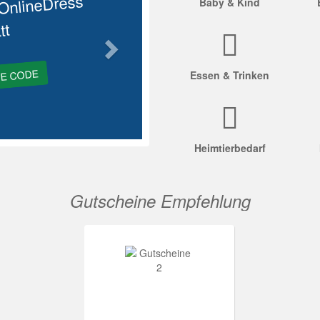
OnlineDress
Baby & Kind
tt
GE CODE
Essen & Trinken
Heimtierbedarf
Gutscheine Empfehlung